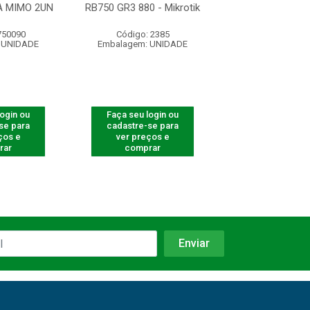
A MIMO 2UN
RB750 GR3 880 - Mikrotik
AP 310
750090
Código: 2385
Código: 750
 UNIDADE
Embalagem: UNIDADE
Embalagem: U
login ou
Faça seu login ou
Faça seu log
se para
cadastre-se para
cadastre-se 
ços e
ver preços e
ver preços
rar
comprar
comprar