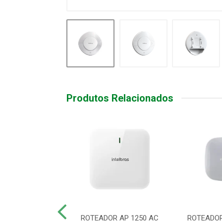
Produtos Relacionados
R ACCESS POINT
ROTEADOR AP 1250 AC
ROTEADOR