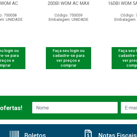
I WOM AC
20DBI WOM AC MAX
16DBI WOM 5
o: 750058
Código: 750059
Código: 
em: UNIDADE
Embalagem: UNIDADE
Embalagem:
u login ou
Faça seu login ou
Faça seu 
re-se para
cadastre-se para
cadastre-
preços e
ver preços e
ver pre
mprar
comprar
comp
ofertas!
Boletos
Notas Fiscais