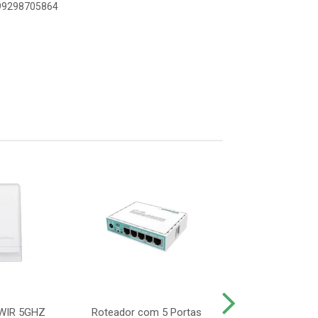
899298705864
WIR 5GHZ
Roteador com 5 Portas
ROTEADOR ACCE