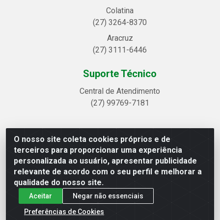
Colatina
(27) 3264-8370
Aracruz
(27) 3111-6446
Suporte Técnico
Central de Atendimento
(27) 99769-7181
O nosso site coleta cookies próprios e de
Linhavix Distribuidora LTDA - Avenida Alegre, 2521 -
terceiros para proporcionar uma experiência
Quadra314 Lote 05 e 07 - Shell, Linhares/ES - CEP 29.901-605
personalizada ao usuário, apresentar publicidade
- CNPJ 20.857.514/0001-75
relevante de acordo com o seu perfil e melhorar a
qualidade do nosso site.
Aceitar
Negar não essenciais
Preferências de Cookies