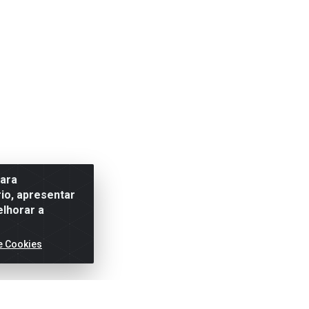
para
io, apresentar
elhorar a
e Cookies