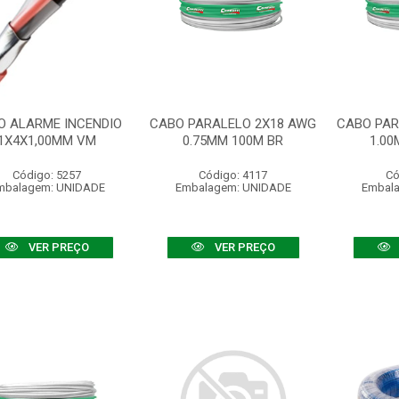
O ALARME INCENDIO
CABO PARALELO 2X18 AWG
CABO PAR
1X4X1,00MM VM
0.75MM 100M BR
1.00
Código: 5257
Código: 4117
Có
mbalagem: UNIDADE
Embalagem: UNIDADE
Embal
VER PREÇO
VER PREÇO