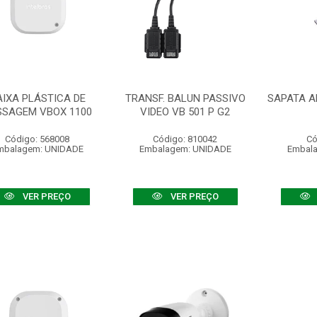
AIXA PLÁSTICA DE
TRANSF. BALUN PASSIVO
SAPATA AL
SSAGEM VBOX 1100
VIDEO VB 501 P G2
Código: 568008
Código: 810042
Có
mbalagem: UNIDADE
Embalagem: UNIDADE
Embal
VER PREÇO
VER PREÇO