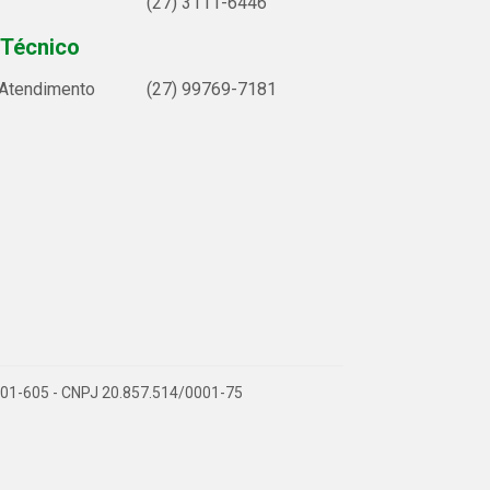
(27) 3111-6446
 Técnico
 Atendimento
(27) 99769-7181
9.901-605 - CNPJ 20.857.514/0001-75