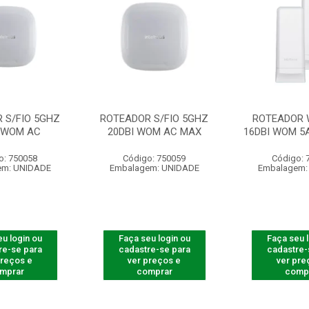
 S/FIO 5GHZ
ROTEADOR S/FIO 5GHZ
ROTEADOR 
I WOM AC
20DBI WOM AC MAX
16DBI WOM 5
o: 750058
Código: 750059
Código: 
em: UNIDADE
Embalagem: UNIDADE
Embalagem:
u login ou
Faça seu login ou
Faça seu 
re-se para
cadastre-se para
cadastre-
preços e
ver preços e
ver pre
mprar
comprar
comp