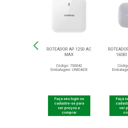
R ACCESS POINT
ROTEADOR AP 1250 AC
ROTEADOR
AP 310
MAX
16DB
digo: 750008
Código: 750042
Códig
agem: UNIDADE
Embalagem: UNIDADE
Embalag
 seu login ou
Faça seu login ou
Faça se
astre-se para
cadastre-se para
cadast
er preços e
ver preços e
ver 
comprar
comprar
co