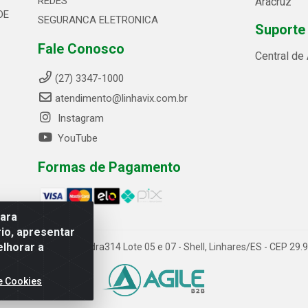
REDES
Aracruz
DE
SEGURANCA ELETRONICA
Suporte
Fale Conosco
Central de
(27) 3347-1000
atendimento@linhavix.com.br
Instagram
YouTube
Formas de Pagamento
para
io, apresentar
elhorar a
ida Alegre, 2521 - Quadra314 Lote 05 e 07 - Shell, Linhares/ES - CEP 2
e Cookies