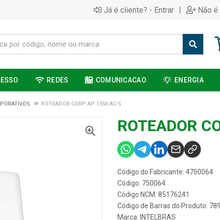
|
Já é cliente? - Entrar
Não é 
CESSO
REDES
COMUNICACAO
ENERGIA
PORATIVOS
ROTEADOR CORP AP 1350 AC-S
ROTEADOR CO
Código do Fabricante: 4750064
Código: 750064
Código NCM: 85176241
Código de Barras do Produto: 7
Marca:
INTELBRAS