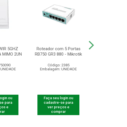
WIR 5GHZ
Roteador com 5 Portas
ROTEADOR ACCE
A MIMO 2UN
RB750 GR3 880 - Mikrotik
AP 310
750090
Código: 2385
Código: 750
 UNIDADE
Embalagem: UNIDADE
Embalagem: U
login ou
Faça seu login ou
Faça seu log
se para
cadastre-se para
cadastre-se 
ços e
ver preços e
ver preços
rar
comprar
comprar