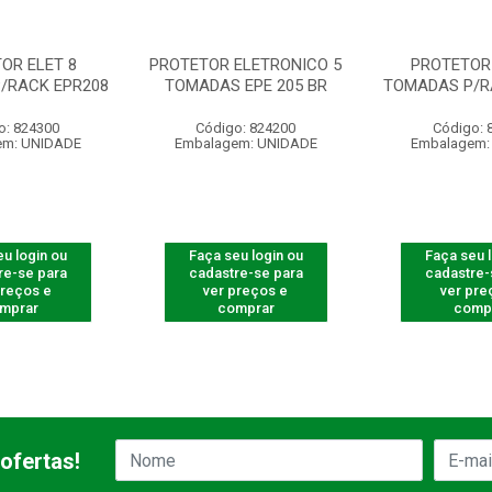
OR ELET 8
PROTETOR ELETRONICO 5
PROTETOR 
/RACK EPR208
TOMADAS EPE 205 BR
TOMADAS P/R
o: 824300
Código: 824200
Código: 
em: UNIDADE
Embalagem: UNIDADE
Embalagem:
u login ou
Faça seu login ou
Faça seu 
re-se para
cadastre-se para
cadastre-
preços e
ver preços e
ver pre
mprar
comprar
comp
ofertas!