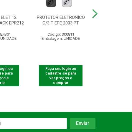
ELET 12
PROTETOR ELETRONICO
PROTETOR ELE
ACK EPR212
C/3 T EPE 2003 PT
C/3 T EPE 20
824301
Código: 300811
Código: 300
 UNIDADE
Embalagem: UNIDADE
Embalagem: U
login ou
Faça seu login ou
Faça seu log
se para
cadastre-se para
cadastre-se 
ços e
ver preços e
ver preços
rar
comprar
comprar