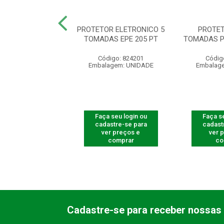
OR ELETRONICO
PROTETOR ELETRONICO 5
PROTET
T EPE 2003 BR
TOMADAS EPE 205 PT
TOMADAS P
digo: 300810
Código: 824201
Códig
agem: UNIDADE
Embalagem: UNIDADE
Embalag
 seu login ou
Faça seu login ou
Faça se
astre-se para
cadastre-se para
cadast
er preços e
ver preços e
ver 
comprar
comprar
co
Cadastre-se para receber nossas 