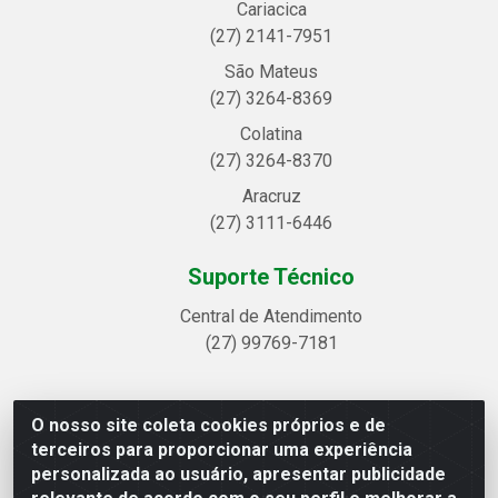
Cariacica
(27) 2141-7951
São Mateus
(27) 3264-8369
Colatina
(27) 3264-8370
Aracruz
(27) 3111-6446
Suporte Técnico
Central de Atendimento
(27) 99769-7181
O nosso site coleta cookies próprios e de
Linhavix Distribuidora LTDA - Avenida Alegre, 2521 -
terceiros para proporcionar uma experiência
Quadra314 Lote 05 e 07 - Shell, Linhares/ES - CEP
personalizada ao usuário, apresentar publicidade
29.901-605 - CNPJ 20.857.514/0001-75