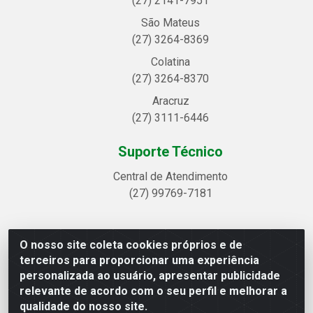
(27) 2141-7951
São Mateus
(27) 3264-8369
Colatina
(27) 3264-8370
Aracruz
(27) 3111-6446
Suporte Técnico
Central de Atendimento
(27) 99769-7181
O nosso site coleta cookies próprios e de
Linhavix Distribuidora LTDA - Avenida Alegre, 2521 -
terceiros para proporcionar uma experiência
Quadra314 Lote 05 e 07 - Shell, Linhares/ES - CEP
personalizada ao usuário, apresentar publicidade
29.901-605 - CNPJ 20.857.514/0001-75
relevante de acordo com o seu perfil e melhorar a
qualidade do nosso site.