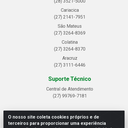
(28) 3521-5000
Cariacica
(27) 2141-7951
São Mateus
(27) 3264-8369
Colatina
(27) 3264-8370
Aracruz
(27) 3111-6446
Suporte Técnico
Central de Atendimento
(27) 99769-7181
O nosso site coleta cookies próprios e de
Linhavix Distribuidora LTDA - Avenida Alegre, 2521 -
terceiros para proporcionar uma experiência
Quadra314 Lote 05 e 07 - Shell, Linhares/ES - CEP