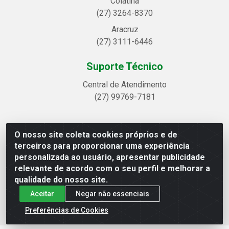
Colatina
(27) 3264-8370
Aracruz
(27) 3111-6446
Suporte Técnico
Central de Atendimento
(27) 99769-7181
O nosso site coleta cookies próprios e de
Linhavix Distribuidora LTDA - Avenida Alegre, 2521 -
terceiros para proporcionar uma experiência
Quadra314 Lote 05 e 07 - Shell, Linhares/ES - CEP 29.901-605
personalizada ao usuário, apresentar publicidade
- CNPJ 20.857.514/0001-75
relevante de acordo com o seu perfil e melhorar a
qualidade do nosso site.
Aceitar
Negar não essenciais
Preferências de Cookies