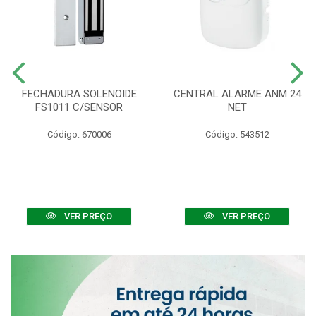
FECHADURA SOLENOIDE
CENTRAL ALARME ANM 24
FS1011 C/SENSOR
NET
Código: 670006
Código: 543512
VER PREÇO
VER PREÇO