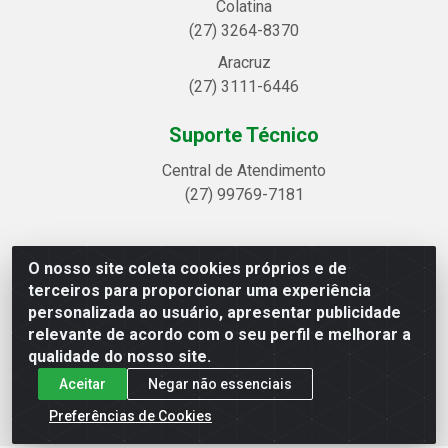
Colatina
(27) 3264-8370
Aracruz
(27) 3111-6446
Suporte Técnico
Central de Atendimento
(27) 99769-7181
O nosso site coleta cookies próprios e de
Linhavix Distribuidora LTDA - Avenida Alegre, 2521 -
terceiros para proporcionar uma experiência
Quadra314 Lote 05 e 07 - Shell, Linhares/ES - CEP 29.901-605
personalizada ao usuário, apresentar publicidade
- CNPJ 20.857.514/0001-75
relevante de acordo com o seu perfil e melhorar a
qualidade do nosso site.
Aceitar
Negar não essenciais
Preferências de Cookies