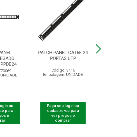
PANEL
PATCH PANEL CAT6E 24
PATCH PANEL 
REGADO
PORTAS UTP
DESC RET 1
 PPDB24
Código: 3416
Código: 40
770069
Embalagem: UNIDADE
Embalagem: U
 UNIDADE
login ou
Faça seu login ou
Faça seu log
se para
cadastre-se para
cadastre-se 
ços e
ver preços e
ver preços
rar
comprar
comprar