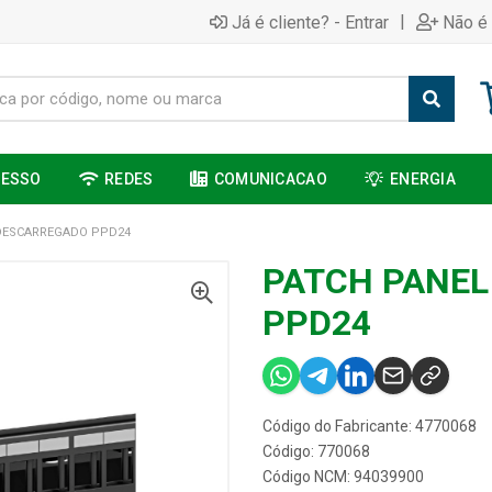
|
Já é cliente? - Entrar
Não é 
CESSO
REDES
COMUNICACAO
ENERGIA
DESCARREGADO PPD24
PATCH PANE
PPD24
Código do Fabricante: 4770068
Código: 770068
Código NCM: 94039900