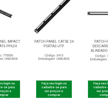
ANEL IMPACT
PATCH PANEL CAT5E 24
PATCH 
AT6 PP624
PORTAS UTP
DESCAR
BLINDADO
o: 770036
Código: 3415
Código: 
em: UNIDADE
Embalagem: UNIDADE
Embalagem:
u login ou
Faça seu login ou
Faça seu 
re-se para
cadastre-se para
cadastre-
preços e
ver preços e
ver pre
mprar
comprar
comp