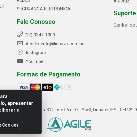
REDES
Aracruz
DE
SEGURANCA ELETRONICA
Suporte
Fale Conosco
Central de
(27) 3347-1000
atendimento@linhavix.com.br
Instagram
YouTube
Formas de Pagamento
para
io, apresentar
elhorar a
ida Alegre, 2521 - Quadra314 Lote 05 e 07 - Shell, Linhares/ES - CEP 2
e Cookies