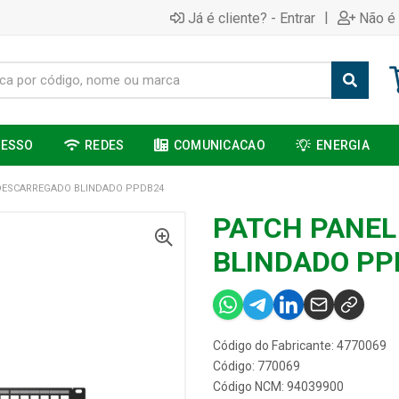
|
Já é cliente? - Entrar
Não é 
CESSO
REDES
COMUNICACAO
ENERGIA
DESCARREGADO BLINDADO PPDB24
PATCH PANE
BLINDADO PP
Código do Fabricante: 4770069
Código: 770069
Código NCM: 94039900