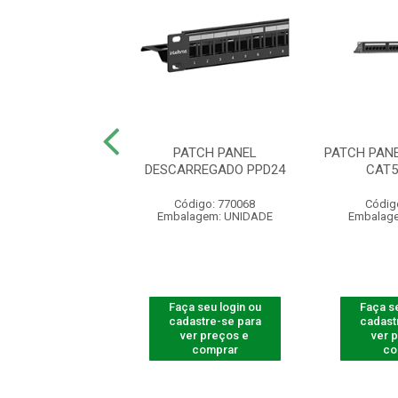
 PANEL KS 24P
PATCH PANEL
PATCH PAN
C RET 1U PR
DESCARREGADO PPD24
CAT5
ódigo: 4041
Código: 770068
Códig
agem: UNIDADE
Embalagem: UNIDADE
Embalag
 seu login ou
Faça seu login ou
Faça se
astre-se para
cadastre-se para
cadast
er preços e
ver preços e
ver 
comprar
comprar
co