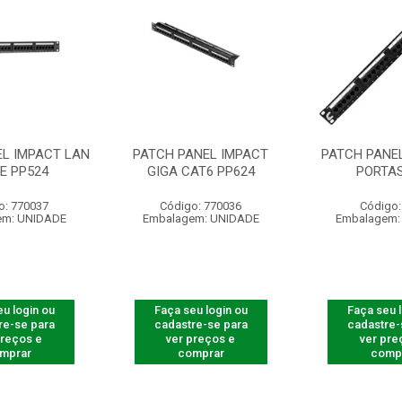
EL IMPACT LAN
PATCH PANEL IMPACT
PATCH PANEL
E PP524
GIGA CAT6 PP624
PORTAS
o: 770037
Código: 770036
Código:
em: UNIDADE
Embalagem: UNIDADE
Embalagem:
u login ou
Faça seu login ou
Faça seu 
re-se para
cadastre-se para
cadastre-
preços e
ver preços e
ver pre
mprar
comprar
comp