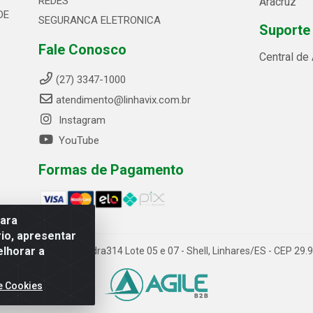
REDES
Aracruz
DE
SEGURANCA ELETRONICA
Suporte
Fale Conosco
Central de
(27) 3347-1000
atendimento@linhavix.com.br
Instagram
YouTube
Formas de Pagamento
para
io, apresentar
elhorar a
ida Alegre, 2521 - Quadra314 Lote 05 e 07 - Shell, Linhares/ES - CEP 2
e Cookies