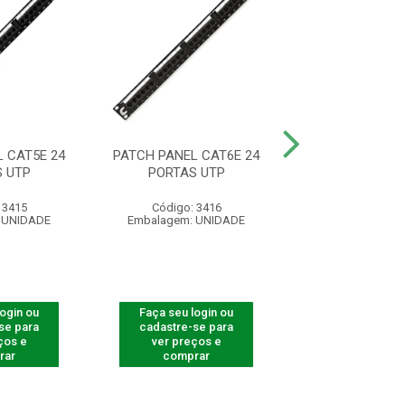
 CAT5E 24
PATCH PANEL CAT6E 24
PATCH PANEL 
 UTP
PORTAS UTP
DESC RET 1
 3415
Código: 3416
Código: 40
 UNIDADE
Embalagem: UNIDADE
Embalagem: U
login ou
Faça seu login ou
Faça seu log
se para
cadastre-se para
cadastre-se 
ços e
ver preços e
ver preços
rar
comprar
comprar