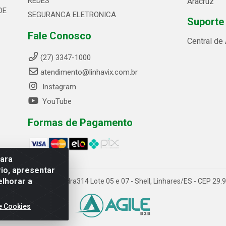
REDES
Aracruz
DE
SEGURANCA ELETRONICA
Suporte
Fale Conosco
Central de
(27) 3347-1000
atendimento@linhavix.com.br
Instagram
YouTube
Formas de Pagamento
para
io, apresentar
elhorar a
ida Alegre, 2521 - Quadra314 Lote 05 e 07 - Shell, Linhares/ES - CEP 2
e Cookies