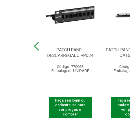
 PANEL KS 24P
PATCH PANEL
PATCH PAN
C RET 1U PR
DESCARREGADO PPD24
CAT5
ódigo: 4041
Código: 770068
Códig
agem: UNIDADE
Embalagem: UNIDADE
Embalag
 seu login ou
Faça seu login ou
Faça se
astre-se para
cadastre-se para
cadast
er preços e
ver preços e
ver 
comprar
comprar
co