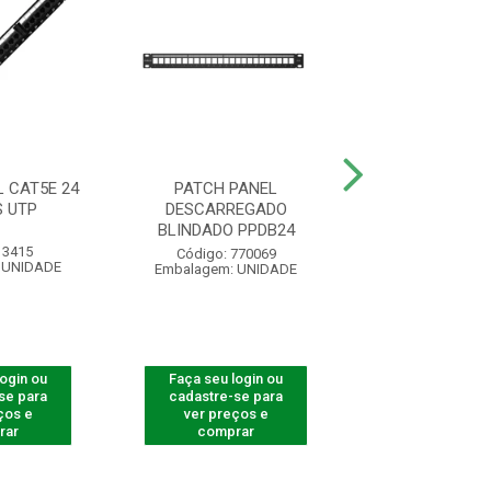
 CAT5E 24
PATCH PANEL
PATCH PANEL 
 UTP
DESCARREGADO
DESC RET 1
BLINDADO PPDB24
 3415
Código: 40
Código: 770069
 UNIDADE
Embalagem: U
Embalagem: UNIDADE
login ou
Faça seu login ou
Faça seu log
se para
cadastre-se para
cadastre-se 
ços e
ver preços e
ver preços
rar
comprar
comprar