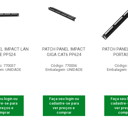
EL IMPACT LAN
PATCH PANEL IMPACT
PATCH PANEL
E PP524
GIGA CAT6 PP624
PORTAS
o: 770037
Código: 770036
Código:
em: UNIDADE
Embalagem: UNIDADE
Embalagem:
u login ou
Faça seu login ou
Faça seu 
re-se para
cadastre-se para
cadastre-
preços e
ver preços e
ver pre
mprar
comprar
comp