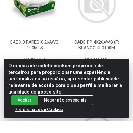
CABO 3 PARES X 26AWG
CABO PP 4X26AWG (F)
-100MTS
BRANCO RL0100M
Código: 5254
Código: 2475
Embalagem: UNIDADE
Embalagem: UNIDADE
O nosso site coleta cookies próprios e de
terceiros para proporcionar uma experiência
personalizada ao usuário, apresentar publicidade
VER PREÇO
VER PREÇO
relevante de acordo com o seu perfil e melhorar a
qualidade do nosso site.
Aceitar
Negar não essenciais
Preferências de Cookies