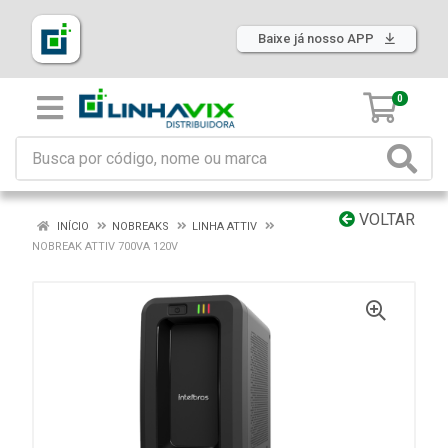
Baixe já nosso APP
0
VOLTAR
INÍCIO
NOBREAKS
LINHA ATTIV
NOBREAK ATTIV 700VA 120V