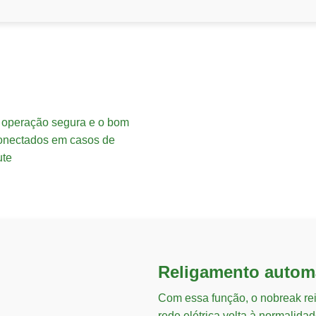
m operação segura e o bom
conectados em casos de
ute
Religamento autom
Com essa função, o nobreak re
rede elétrica volta à normalid