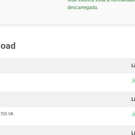
descarregada.
load
L
L
 700 VA
L