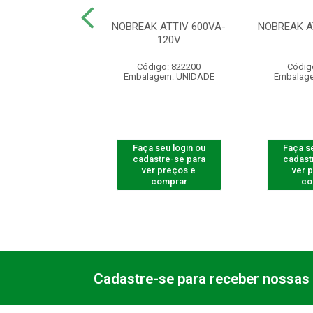
 ATTIV 1500VA-
NOBREAK ATTIV 600VA-
NOBREAK A
120V
120V
digo: 822210
Código: 822200
Códig
agem: UNIDADE
Embalagem: UNIDADE
Embalag
 seu login ou
Faça seu login ou
Faça se
astre-se para
cadastre-se para
cadast
er preços e
ver preços e
ver 
comprar
comprar
co
Cadastre-se para receber nossas 