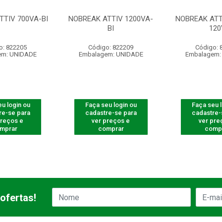
TTIV 700VA-BI
NOBREAK ATTIV 1200VA-
NOBREAK ATT
BI
120
o: 822205
Código: 822209
Código: 
em: UNIDADE
Embalagem: UNIDADE
Embalagem:
u login ou
Faça seu login ou
Faça seu 
re-se para
cadastre-se para
cadastre-
preços e
ver preços e
ver pre
mprar
comprar
comp
ofertas!