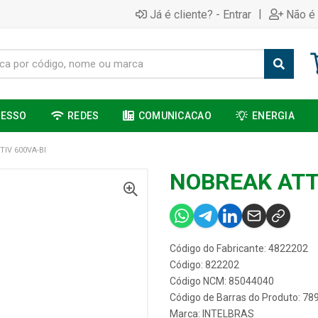
|
Já é cliente? - Entrar
Não é 
CESSO
REDES
COMUNICACAO
ENERGIA
IV 600VA-BI
NOBREAK ATT
Código do Fabricante: 4822202
Código: 822202
Código NCM: 85044040
Código de Barras do Produto: 7
Marca:
INTELBRAS