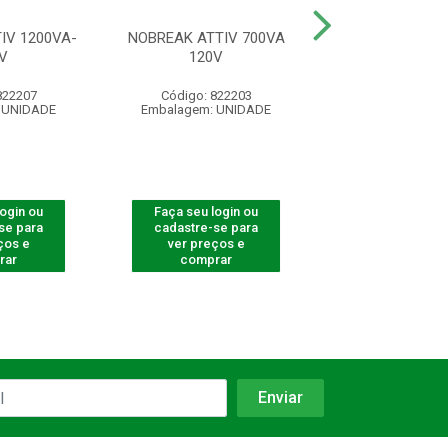
IV 1200VA-
NOBREAK ATTIV 700VA
NOBREAK ATTIV
V
120V
120V
822207
Código: 822203
Código: 822
 UNIDADE
Embalagem: UNIDADE
Embalagem: U
login ou
Faça seu login ou
Faça seu log
se para
cadastre-se para
cadastre-se 
ços e
ver preços e
ver preços
rar
comprar
comprar