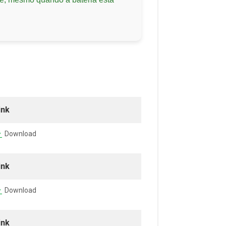
ink
Download
ink
Download
ink