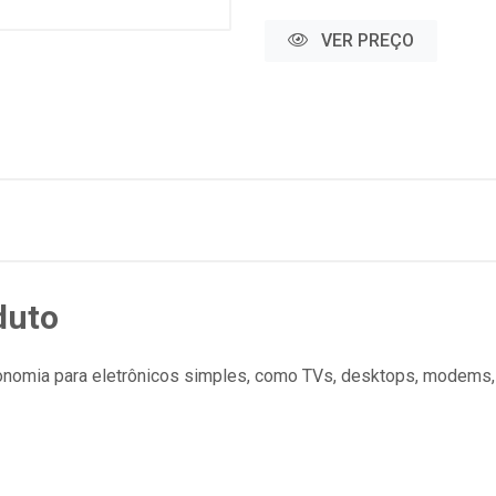
VER PREÇO
duto
onomia para eletrônicos simples, como TVs, desktops, modems,