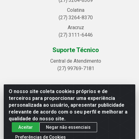
(27) 3264-8369
Colatina
(27) 3264-8370
Aracruz
(27) 3111-6446
Suporte Técnico
Central de Atendimento
(27) 99769-7181
O nosso site coleta cookies próprios e de
Linhavix Distribuidora LTDA - Avenida Alegre, 2521 -
terceiros para proporcionar uma experiência
Quadra314 Lote 05 e 07 - Shell, Linhares/ES - CEP
personalizada ao usuário, apresentar publicidade
29.901-605 - CNPJ 20.857.514/0001-75
relevante de acordo com o seu perfil e melhorar a
qualidade do nosso site.
Aceitar
Negar não essenciais
Preferências de Cookies