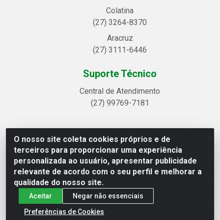
Colatina
(27) 3264-8370
Aracruz
(27) 3111-6446
Suporte Técnico
Central de Atendimento
(27) 99769-7181
O nosso site coleta cookies próprios e de
Linhavix Distribuidora LTDA - Avenida Alegre, 2521 -
terceiros para proporcionar uma experiência
Quadra314 Lote 05 e 07 - Shell, Linhares/ES - CEP 29.901-605
personalizada ao usuário, apresentar publicidade
- CNPJ 20.857.514/0001-75
relevante de acordo com o seu perfil e melhorar a
qualidade do nosso site.
Aceitar
Negar não essenciais
Preferências de Cookies