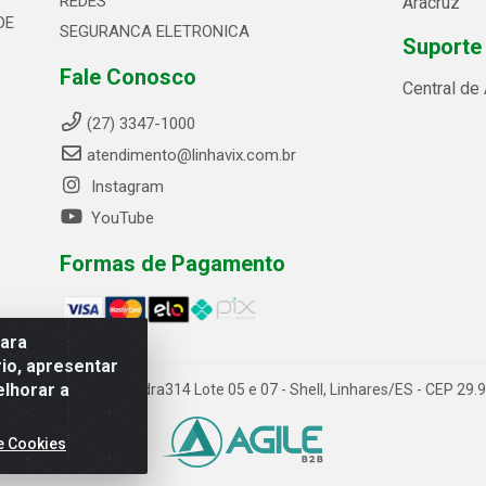
REDES
Aracruz
DE
SEGURANCA ELETRONICA
Suporte
Fale Conosco
Central de
(27) 3347-1000
atendimento@linhavix.com.br
Instagram
YouTube
Formas de Pagamento
para
io, apresentar
elhorar a
ida Alegre, 2521 - Quadra314 Lote 05 e 07 - Shell, Linhares/ES - CEP 2
e Cookies