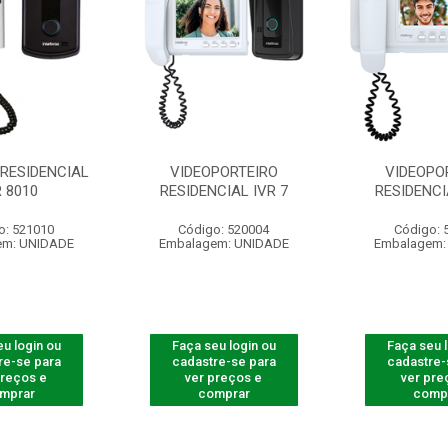
 RESIDENCIAL
VIDEOPORTEIRO
VIDEOPO
R 8010
RESIDENCIAL IVR 7
RESIDENCI
o: 521010
Código: 520004
Código: 
em: UNIDADE
Embalagem: UNIDADE
Embalagem:
u login ou
Faça seu login ou
Faça seu 
re-se para
cadastre-se para
cadastre-
preços e
ver preços e
ver pre
mprar
comprar
comp