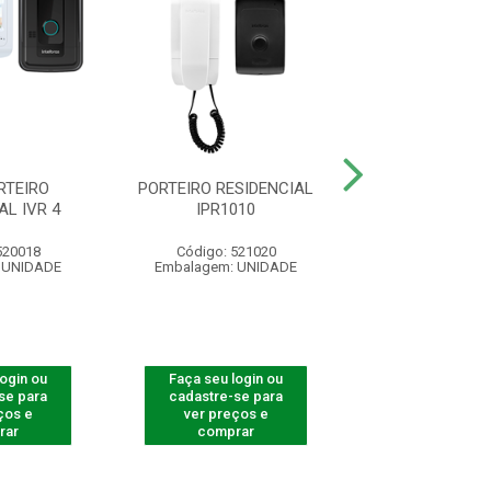
RTEIRO
PORTEIRO RESIDENCIAL
EXTENSAO PORT
AL IVR 4
IPR1010
8000 IN
520018
Código: 521020
Código: 390
 UNIDADE
Embalagem: UNIDADE
Embalagem: U
login ou
Faça seu login ou
Faça seu log
se para
cadastre-se para
cadastre-se 
ços e
ver preços e
ver preços
rar
comprar
comprar