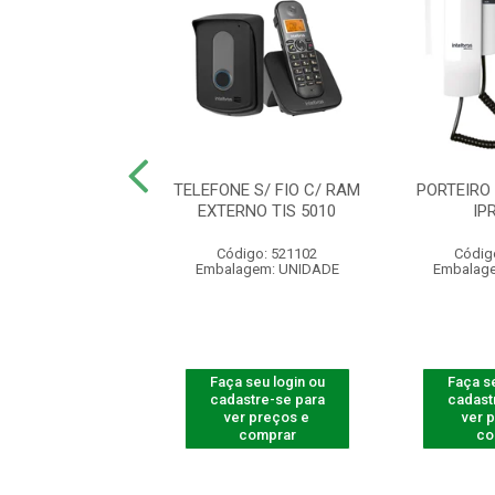
O PORTEIRO IPR
TELEFONE S/ FIO C/ RAM
PORTEIRO
8000 IN
EXTERNO TIS 5010
IP
digo: 390521
Código: 521102
Códig
agem: UNIDADE
Embalagem: UNIDADE
Embalag
 seu login ou
Faça seu login ou
Faça se
astre-se para
cadastre-se para
cadast
er preços e
ver preços e
ver 
comprar
comprar
co