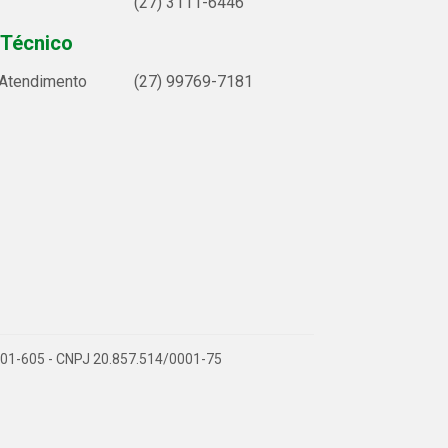
(27) 3111-6446
 Técnico
 Atendimento
(27) 99769-7181
9.901-605 - CNPJ 20.857.514/0001-75