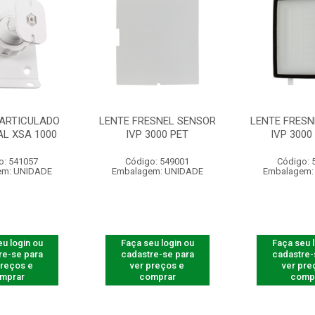
 ARTICULADO
LENTE FRESNEL SENSOR
LENTE FRESN
AL XSA 1000
IVP 3000 PET
IVP 3000
o: 541057
Código: 549001
Código: 
em: UNIDADE
Embalagem: UNIDADE
Embalagem:
u login ou
Faça seu login ou
Faça seu 
re-se para
cadastre-se para
cadastre-
preços e
ver preços e
ver pre
mprar
comprar
comp