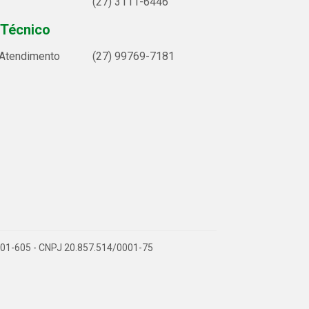
(27) 3111-6446
 Técnico
 Atendimento
(27) 99769-7181
9.901-605 - CNPJ 20.857.514/0001-75