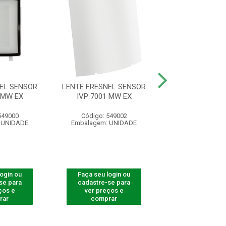
EL SENSOR
LENTE FRESNEL SENSOR
SUPORTE ARTI
 MW EX
IVP 7001 MW EX
XSA 1000 B
549000
Código: 549002
Código: 541
 UNIDADE
Embalagem: UNIDADE
Embalagem: U
login ou
Faça seu login ou
Faça seu log
se para
cadastre-se para
cadastre-se 
ços e
ver preços e
ver preços
rar
comprar
comprar