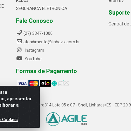
REDES
Aracruz
DE
SEGURANCA ELETRONICA
Suporte
Fale Conosco
Central de
(27) 3347-1000
atendimento@linhavix.com.br
Instagram
YouTube
Formas de Pagamento
para
io, apresentar
elhorar a
ida Alegre, 2521 - Quadra314 Lote 05 e 07 - Shell, Linhares/ES - CEP 2
e Cookies