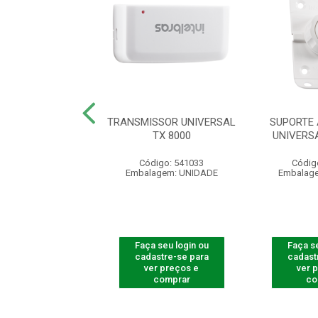
TE ARTICULADO
TRANSMISSOR UNIVERSAL
SUPORTE
 1000 BLACK
TX 8000
UNIVERS
digo: 541063
Código: 541033
Códig
agem: UNIDADE
Embalagem: UNIDADE
Embalag
 seu login ou
Faça seu login ou
Faça se
astre-se para
cadastre-se para
cadast
er preços e
ver preços e
ver 
comprar
comprar
co