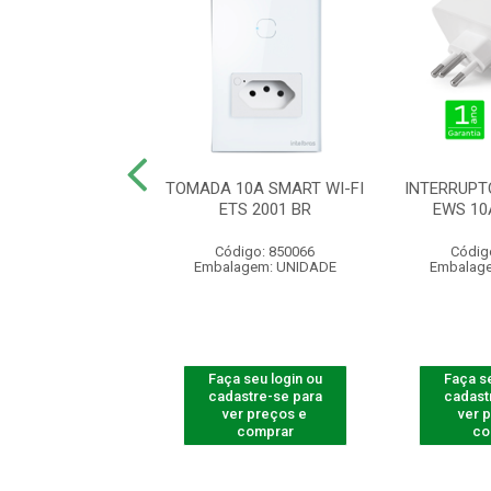
10A SMART WI-FI
TOMADA 10A SMART WI-FI
INTERRUPTO
S 2002 BR
ETS 2001 BR
EWS 10
digo: 850068
Código: 850066
Códig
agem: UNIDADE
Embalagem: UNIDADE
Embalag
 seu login ou
Faça seu login ou
Faça se
astre-se para
cadastre-se para
cadast
er preços e
ver preços e
ver 
comprar
comprar
co