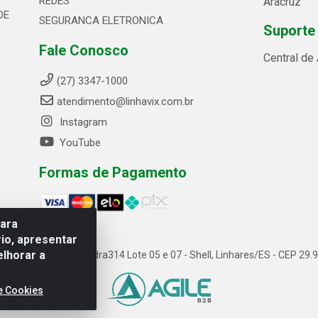
REDES
Aracruz
DE
SEGURANCA ELETRONICA
Suporte
Fale Conosco
Central de
(27) 3347-1000
atendimento@linhavix.com.br
Instagram
YouTube
Formas de Pagamento
para
io, apresentar
elhorar a
ida Alegre, 2521 - Quadra314 Lote 05 e 07 - Shell, Linhares/ES - CEP 2
e Cookies