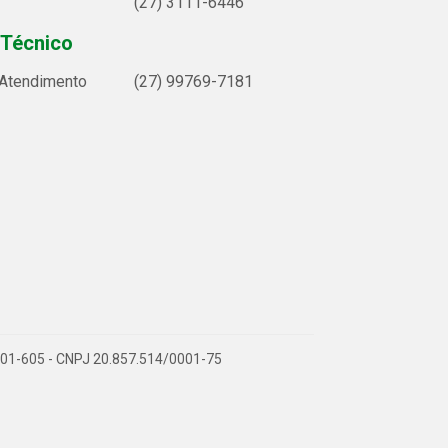
(27) 3111-6446
 Técnico
 Atendimento
(27) 99769-7181
9.901-605 - CNPJ 20.857.514/0001-75