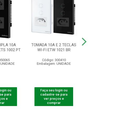
PLA 10A
TOMADA 10A E 2 TECLAS
TOMADA 10A SMA
ETS 1002 PT
WI-FI ETW 1021 BR
ETS 2002
850065
Código: 300410
Código: 850
 UNIDADE
Embalagem: UNIDADE
Embalagem: U
login ou
Faça seu login ou
Faça seu log
se para
cadastre-se para
cadastre-se 
ços e
ver preços e
ver preços
rar
comprar
comprar