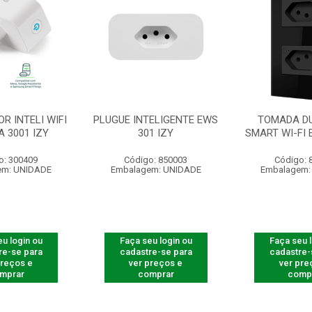
R INTELI WIFI
PLUGUE INTELIGENTE EWS
TOMADA DU
A 3001 IZY
301 IZY
SMART WI-FI 
o: 300409
Código: 850003
Código: 
em: UNIDADE
Embalagem: UNIDADE
Embalagem:
u login ou
Faça seu login ou
Faça seu 
re-se para
cadastre-se para
cadastre-
preços e
ver preços e
ver pre
mprar
comprar
comp