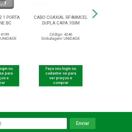
2 1 PORTA
CABO COAXIAL RF4MMCEL
ESPELHO 4X2 2
NE BC
DUPLA CAPA 100M
KEYSTONE
 4199
Código: 4246
Código: 41
 UNIDADE
Embalagem: UNIDADE
Embalagem: U
login ou
Faça seu login ou
Faça seu log
se para
cadastre-se para
cadastre-se 
ços e
ver preços e
ver preços
rar
comprar
comprar