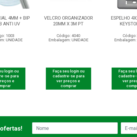
IAL 4MM + BIP
VELCRO ORGANIZADOR
ESPELHO 4X
B ANTI UV
20MM X 3M PT
KEYSTO
go: 1003
Código: 4040
Código:
em: UNIDADE
Embalagem: UNIDADE
Embalagem:
u login ou
Faça seu login ou
Faça seu 
re-se para
cadastre-se para
cadastre-
preços e
ver preços e
ver pre
mprar
comprar
comp
ofertas!