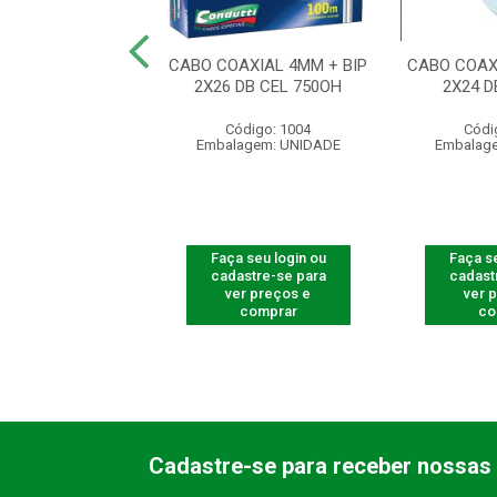
O 4X2 2 PORTAS
CABO COAXIAL 4MM + BIP
CABO COAX
YSTONE BC
2X26 DB CEL 750OH
2X24 D
ódigo: 4198
Código: 1004
Códi
agem: UNIDADE
Embalagem: UNIDADE
Embalag
 seu login ou
Faça seu login ou
Faça se
astre-se para
cadastre-se para
cadast
er preços e
ver preços e
ver 
comprar
comprar
co
Cadastre-se para receber nossas 