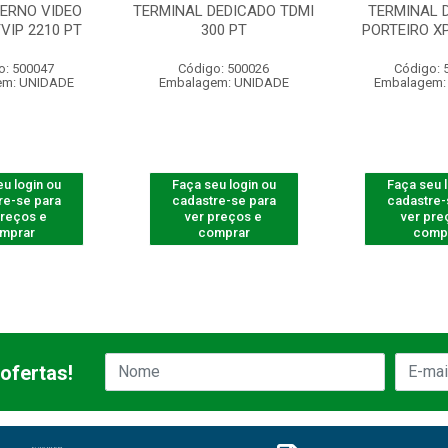
TERNO VIDEO
TERMINAL DEDICADO TDMI
TERMINAL 
TVIP 2210 PT
300 PT
PORTEIRO XP
o: 500047
Código: 500026
Código: 
em: UNIDADE
Embalagem: UNIDADE
Embalagem:
u login ou
Faça seu login ou
Faça seu 
re-se para
cadastre-se para
cadastre-
preços e
ver preços e
ver pre
mprar
comprar
comp
ofertas!