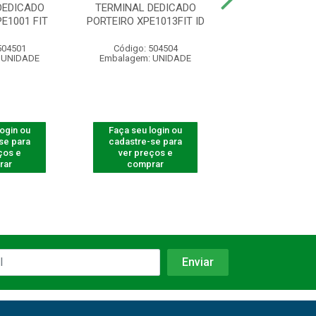
DEDICADO
TERMINAL DEDICADO
TERMINAL D
E1001 FIT
PORTEIRO XPE1013FIT ID
PORTEIRO XPE1
ID
504501
Código: 504504
Código: 501
 UNIDADE
Embalagem: UNIDADE
Embalagem: U
login ou
Faça seu login ou
Faça seu log
se para
cadastre-se para
cadastre-se 
ços e
ver preços e
ver preços
rar
comprar
comprar