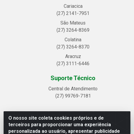
Cariacica
(27) 2141-7951
São Mateus
(27) 3264-8369
Colatina
(27) 3264-8370
Aracruz
(27) 3111-6446
Suporte Técnico
Central de Atendimento
(27) 99769-7181
O nosso site coleta cookies próprios e de
Linhavix Distribuidora LTDA - Avenida Alegre, 2521 -
terceiros para proporcionar uma experiência
Quadra314 Lote 05 e 07 - Shell, Linhares/ES - CEP
personalizada ao usuário, apresentar publicidade