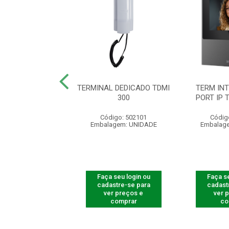
NAL DEDICADO
TERMINAL DEDICADO TDMI
TERM IN
O XPE1013 PLUS
300
PORT IP 
digo: 501013
Código: 502101
Códig
agem: UNIDADE
Embalagem: UNIDADE
Embalag
 seu login ou
Faça seu login ou
Faça se
astre-se para
cadastre-se para
cadast
er preços e
ver preços e
ver 
comprar
comprar
co