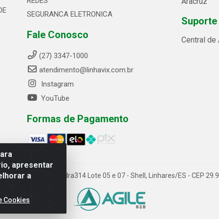
REDES
Aracruz
DE
SEGURANCA ELETRONICA
Suporte
Fale Conosco
Central de
(27) 3347-1000
atendimento@linhavix.com.br
Instagram
YouTube
Formas de Pagamento
para
io, apresentar
elhorar a
ida Alegre, 2521 - Quadra314 Lote 05 e 07 - Shell, Linhares/ES - CEP 2
e Cookies