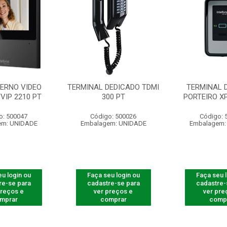
TERNO VIDEO
TERMINAL DEDICADO TDMI
TERMINAL 
TVIP 2210 PT
300 PT
PORTEIRO XP
o: 500047
Código: 500026
Código: 
em: UNIDADE
Embalagem: UNIDADE
Embalagem:
u login ou
Faça seu login ou
Faça seu 
re-se para
cadastre-se para
cadastre-
preços e
ver preços e
ver pre
mprar
comprar
comp