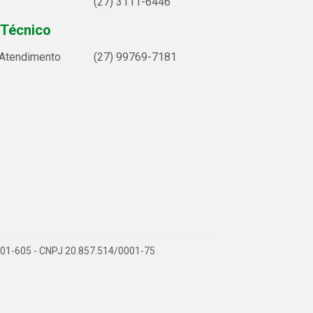
(27) 3111-6446
 Técnico
 Atendimento
(27) 99769-7181
9.901-605 - CNPJ 20.857.514/0001-75