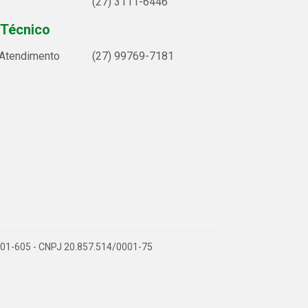
(27) 3111-6446
 Técnico
 Atendimento
(27) 99769-7181
9.901-605 - CNPJ 20.857.514/0001-75