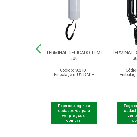
NAL DEDICADO
TERMINAL DEDICADO TDMI
TERMINAL 
O XPE1013 PLUS
300
3
digo: 501013
Código: 502101
Códig
agem: UNIDADE
Embalagem: UNIDADE
Embalag
 seu login ou
Faça seu login ou
Faça se
astre-se para
cadastre-se para
cadast
er preços e
ver preços e
ver 
comprar
comprar
co