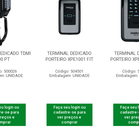
DEDICADO TDMI
TERMINAL DEDICADO
TERMINAL 
00 PT
PORTEIRO XPE1001 FIT
PORTEIRO XPE
o: 500026
Código: 504501
Código: 
em: UNIDADE
Embalagem: UNIDADE
Embalagem:
u login ou
Faça seu login ou
Faça seu 
re-se para
cadastre-se para
cadastre-
preços e
ver preços e
ver pre
mprar
comprar
comp