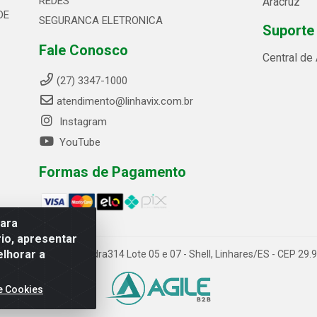
REDES
Aracruz
DE
SEGURANCA ELETRONICA
Suporte
Fale Conosco
Central de
(27) 3347-1000
atendimento@linhavix.com.br
Instagram
YouTube
Formas de Pagamento
para
io, apresentar
elhorar a
ida Alegre, 2521 - Quadra314 Lote 05 e 07 - Shell, Linhares/ES - CEP 2
e Cookies