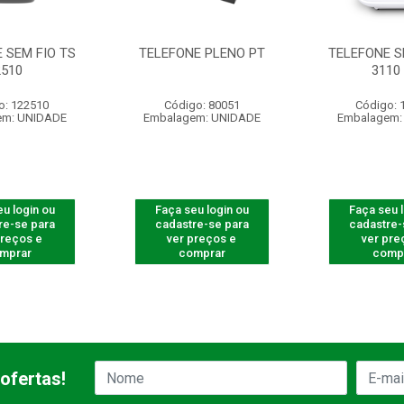
 SEM FIO TS
TELEFONE PLENO PT
TELEFONE S
2510
3110
o: 122510
Código: 80051
Código: 
em: UNIDADE
Embalagem: UNIDADE
Embalagem:
u login ou
Faça seu login ou
Faça seu 
re-se para
cadastre-se para
cadastre-
preços e
ver preços e
ver pre
mprar
comprar
comp
ofertas!