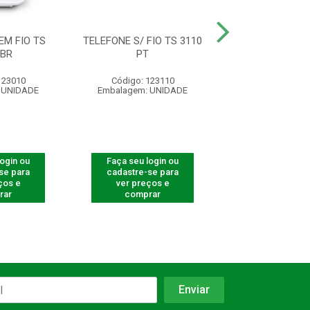
EM FIO TS
TELEFONE S/ FIO TS 3110
TELEFONE S/ FIO
 BR
PT
RAMAL
123010
Código: 123110
Código: 125
 UNIDADE
Embalagem: UNIDADE
Embalagem: U
login ou
Faça seu login ou
Faça seu log
se para
cadastre-se para
cadastre-se 
ços e
ver preços e
ver preços
rar
comprar
comprar