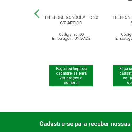
E S/ FIO TS 5121
TELEFONE GONDOLA TC 20
TELEFONE
RAMAL
CZ ARTICO
digo: 125121
Código: 90400
Códig
agem: UNIDADE
Embalagem: UNIDADE
Embalag
 seu login ou
Faça seu login ou
Faça se
astre-se para
cadastre-se para
cadast
er preços e
ver preços e
ver 
comprar
comprar
co
Cadastre-se para receber nossas 