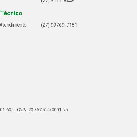
(27) 3111-6446
 Técnico
 Atendimento
(27) 99769-7181
9.901-605 - CNPJ 20.857.514/0001-75