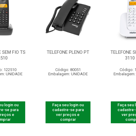
 SEM FIO TS
TELEFONE PLENO PT
TELEFONE S
2510
3110
o: 122510
Código: 80051
Código: 
em: UNIDADE
Embalagem: UNIDADE
Embalagem:
u login ou
Faça seu login ou
Faça seu 
re-se para
cadastre-se para
cadastre-
preços e
ver preços e
ver pre
mprar
comprar
comp