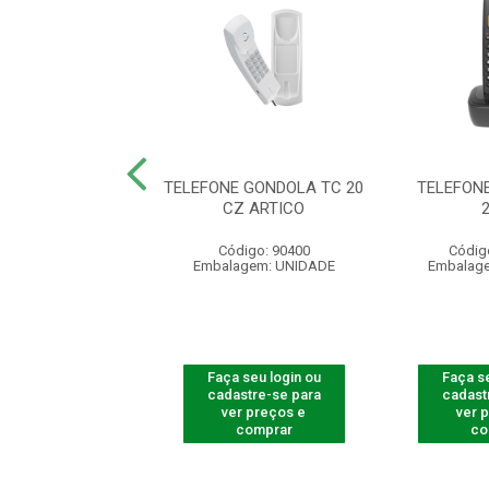
E S/ FIO TS 5121
TELEFONE GONDOLA TC 20
TELEFONE
RAMAL
CZ ARTICO
digo: 125121
Código: 90400
Códig
agem: UNIDADE
Embalagem: UNIDADE
Embalag
 seu login ou
Faça seu login ou
Faça se
astre-se para
cadastre-se para
cadast
er preços e
ver preços e
ver 
comprar
comprar
co