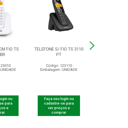
EM FIO TS
TELEFONE S/ FIO TS 3110
TELEFONE S/ FIO
 BR
PT
RAMAL
123010
Código: 123110
Código: 125
 UNIDADE
Embalagem: UNIDADE
Embalagem: U
login ou
Faça seu login ou
Faça seu log
se para
cadastre-se para
cadastre-se 
ços e
ver preços e
ver preços
rar
comprar
comprar