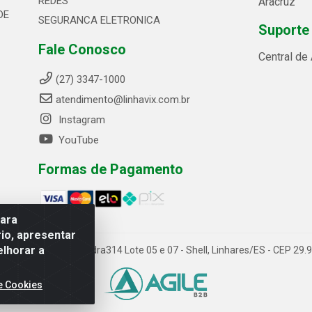
REDES
Aracruz
DE
SEGURANCA ELETRONICA
Suporte
Fale Conosco
Central de
(27) 3347-1000
atendimento@linhavix.com.br
Instagram
YouTube
Formas de Pagamento
para
io, apresentar
elhorar a
ida Alegre, 2521 - Quadra314 Lote 05 e 07 - Shell, Linhares/ES - CEP 2
e Cookies