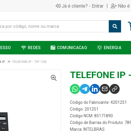
|
Já é cliente? - Entrar
Não é 
CESSO
REDES
COMUNICACAO
ENERGIA
A IP
TELEFONE IP - TIP 125I
TELEFONE IP -
Código do Fabricante: 4201251
Código: 201251
Código NCM: 85171890
Código de Barras do Produto: 7
Marca:
INTELBRAS