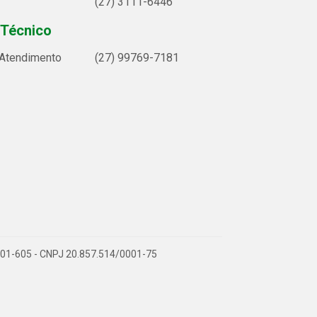
(27) 3111-6446
 Técnico
 Atendimento
(27) 99769-7181
9.901-605 - CNPJ 20.857.514/0001-75