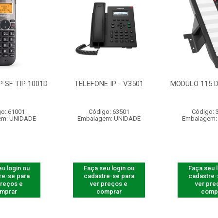
P SF TIP 1001D
TELEFONE IP - V3501
MODULO 115 D
o: 61001
Código: 63501
Código: 
em: UNIDADE
Embalagem: UNIDADE
Embalagem:
u login ou
Faça seu login ou
Faça seu 
re-se para
cadastre-se para
cadastre-
preços e
ver preços e
ver pre
mprar
comprar
comp