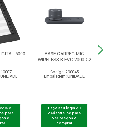
IGITAL 5000
BASE CARREG MIC
TELEFONE IP - 
WIRELESS B EVC 2000 G2
310007
Código: 290045
Código: 60
 UNIDADE
Embalagem: UNIDADE
Embalagem: U
login ou
Faça seu login ou
Faça seu log
se para
cadastre-se para
cadastre-se 
ços e
ver preços e
ver preços
rar
comprar
comprar