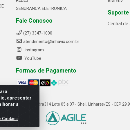
REDES
Aracruz
DE
SEGURANCA ELETRONICA
Suporte
Fale Conosco
Central de
(27) 3347-1000
atendimento@linhavix.com.br
Instagram
YouTube
Formas de Pagamento
para
io, apresentar
elhorar a
ida Alegre, 2521 - Quadra314 Lote 05 e 07 - Shell, Linhares/ES - CEP 2
e Cookies