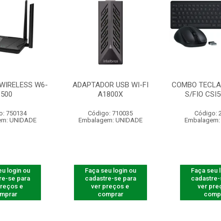
WIRELESS W6-
ADAPTADOR USB WI-FI
COMBO TECLA
1500
A1800X
S/FIO CSI
o: 750134
Código: 710035
Código: 
em: UNIDADE
Embalagem: UNIDADE
Embalagem:
u login ou
Faça seu login ou
Faça seu 
re-se para
cadastre-se para
cadastre-
preços e
ver preços e
ver pre
mprar
comprar
comp