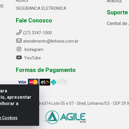
REDES
Aracruz
DE
SEGURANCA ELETRONICA
Suporte
Fale Conosco
Central de
(27) 3347-1000
atendimento@linhavix.com.br
Instagram
YouTube
Formas de Pagamento
para
io, apresentar
elhorar a
ida Alegre, 2521 - Quadra314 Lote 05 e 07 - Shell, Linhares/ES - CEP 2
e Cookies