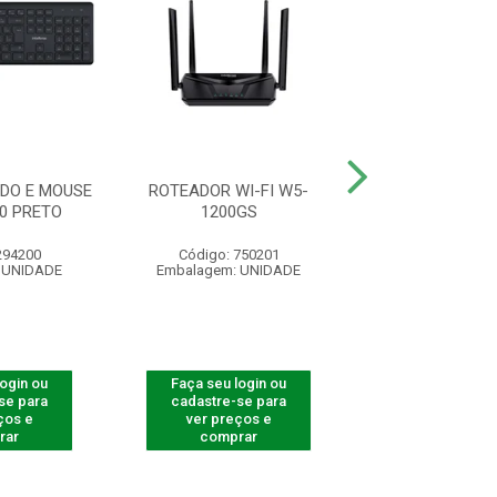
DO E MOUSE
ROTEADOR WI-FI W5-
HEADSET CHS 
50 PRETO
1200GS
294200
Código: 750201
Código: 10
 UNIDADE
Embalagem: UNIDADE
Embalagem: U
login ou
Faça seu login ou
Faça seu log
se para
cadastre-se para
cadastre-se 
ços e
ver preços e
ver preços
rar
comprar
comprar