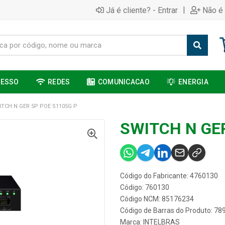
|
Já é cliente? - Entrar
Não é 
CESSO
REDES
COMUNICACAO
ENERGIA
ITCH N GER 5P POE S1105G P
SWITCH N GER
Código do Fabricante: 4760130
Código: 760130
Código NCM: 85176234
Código de Barras do Produto: 7
Marca:
INTELBRAS