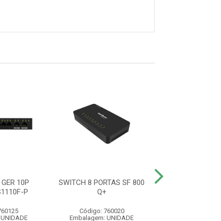
 GER 10P
SWITCH 8 PORTAS SF 800
INJETOR POE 80
1110F-P
Q+
GB ETH POE 
760125
Código: 760020
Código: 710
 UNIDADE
Embalagem: UNIDADE
Embalagem: U