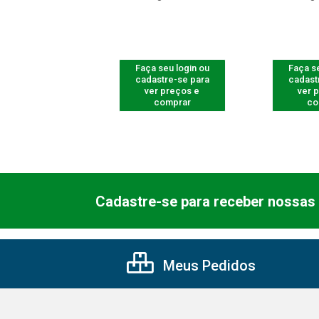
 seu login ou
Faça seu login ou
Faça se
astre-se para
cadastre-se para
cadast
er preços e
ver preços e
ver 
comprar
comprar
co
Cadastre-se para receber nossas 
Meus Pedidos