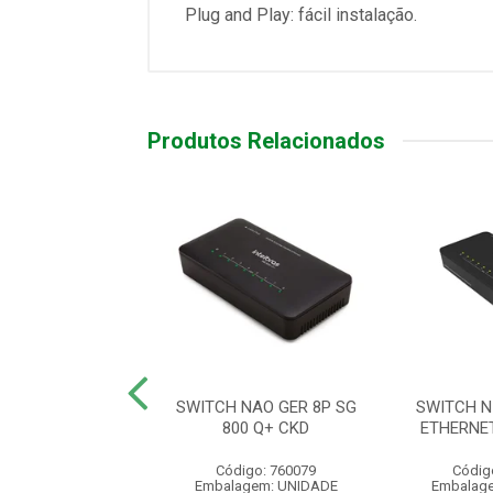
Plug and Play: fácil instalação.
Produtos Relacionados
 POE 802.3AF/AT
SWITCH NAO GER 8P SG
SWITCH N
H POE 200 AT
800 Q+ CKD
ETHERNET
digo: 710010
Código: 760079
Códig
agem: UNIDADE
Embalagem: UNIDADE
Embalag