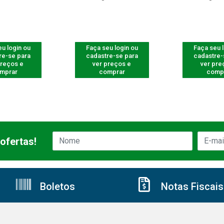
u login ou
Faça seu login ou
Faça seu 
re-se para
cadastre-se para
cadastre-
preços e
ver preços e
ver pre
mprar
comprar
comp
ofertas!
Boletos
Notas Fiscais