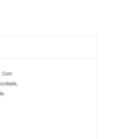
+. Com
ocidade,
de.