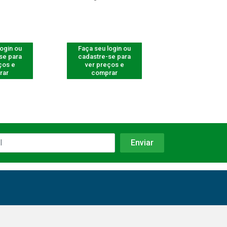
login ou
Faça seu login ou
Faça seu log
se para
cadastre-se para
cadastre-se 
ços e
ver preços e
ver preços
rar
comprar
comprar