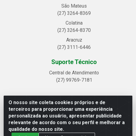
São Mateus
(27) 3264-8369
Colatina
(27) 3264-8370
Aracruz
(27) 3111-6446
Suporte Técnico
Central de Atendimento
(27) 99769-7181
O nosso site coleta cookies próprios e de
Linhavix Distribuidora LTDA - Avenida Alegre, 2521 -
terceiros para proporcionar uma experiência
Quadra314 Lote 05 e 07 - Shell, Linhares/ES - CEP
personalizada ao usuário, apresentar publicidade
29.901-605 - CNPJ 20.857.514/0001-75
relevante de acordo com o seu perfil e melhorar a
qualidade do nosso site.