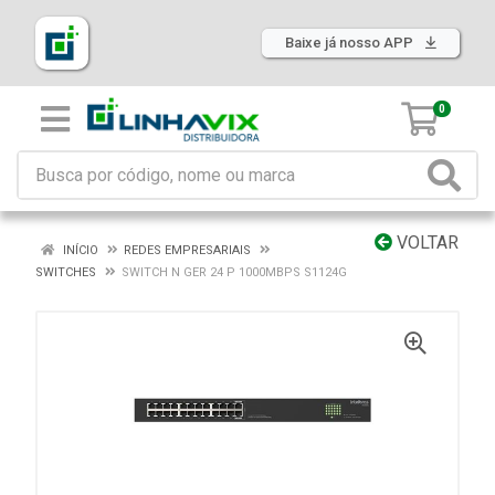
Baixe já nosso APP
0
VOLTAR
INÍCIO
REDES EMPRESARIAIS
SWITCHES
SWITCH N GER 24 P 1000MBPS S1124G