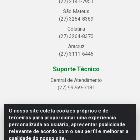
(27) 2141-7951
São Mateus
(27) 3264-8369
Colatina
(27) 3264-8370
Aracruz
(27) 3111-6446
Suporte Técnico
Central de Atendimento
(27) 99769-7181
O nosso site coleta cookies próprios e de
Linhavix Distribuidora LTDA - Avenida Alegre, 2521 -
terceiros para proporcionar uma experiência
Quadra314 Lote 05 e 07 - Shell, Linhares/ES - CEP
personalizada ao usuário, apresentar publicidade
29.901-605 - CNPJ 20.857.514/0001-75
relevante de acordo com o seu perfil e melhorar a
qualidade do nosso site.