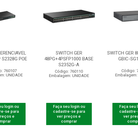
GERENCIAVEL
SWITCH GER
SWITCH GER 8
P S2328G POE
48PG+4PSFP1000 BASE
GBIC-SG
S2352G-A
o: 760107
Código: 
Código: 760110
em: UNIDADE
Embalagem:
Embalagem: UNIDADE
u login ou
Faça seu login ou
Faça seu 
re-se para
cadastre-se para
cadastre-
preços e
ver preços e
ver pre
mprar
comprar
comp