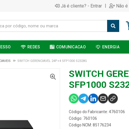
|
Já é cliente? - Entrar
Não é 
CESSO
REDES
COMUNICACAO
ENERGIA
IAVEIS
SWITCH GERENCIAVEL 24P+4 SFP1000 S2328G
SWITCH GERE
SFP1000 S23
Código do Fabricante: 4760106
Código: 760106
Código NCM: 85176234