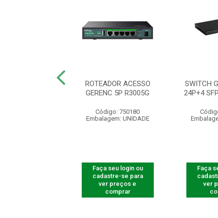
ER SI 3100-8GP-
ROTEADOR ACESSO
SWITCH 
DC S/FONTE
GERENC 5P R3005G
24P+4 SF
digo: 950199
Código: 750180
Códig
agem: UNIDADE
Embalagem: UNIDADE
Embalag
 seu login ou
Faça seu login ou
Faça se
astre-se para
cadastre-se para
cadast
er preços e
ver preços e
ver 
comprar
comprar
co