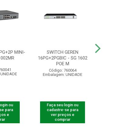
PG+2P MINI-
SWITCH GEREN
SWITCH GER SI 
1002MR
16PG+2PGBIC - SG 1602
AS DC S/F
POE M
760041
Código: 950
Código: 760064
 UNIDADE
Embalagem: U
Embalagem: UNIDADE
login ou
Faça seu login ou
Faça seu log
se para
cadastre-se para
cadastre-se 
ços e
ver preços e
ver preços
rar
comprar
comprar