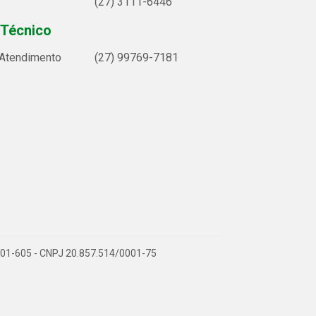
(27) 3111-6446
 Técnico
 Atendimento
(27) 99769-7181
9.901-605 - CNPJ 20.857.514/0001-75