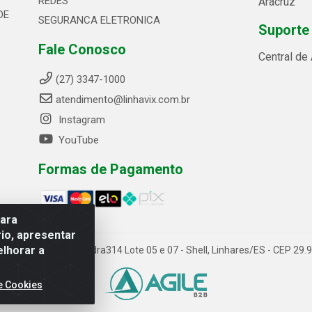
REDES
Aracruz
DE
SEGURANCA ELETRONICA
Suporte
Fale Conosco
Central de
(27) 3347-1000
atendimento@linhavix.com.br
Instagram
YouTube
Formas de Pagamento
para
io, apresentar
elhorar a
ida Alegre, 2521 - Quadra314 Lote 05 e 07 - Shell, Linhares/ES - CEP 2
e Cookies