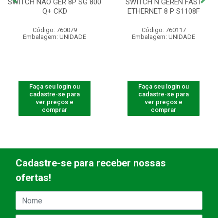
SWITCH NAO GER 8P SG 800
SWITCH N GEREN FAST
Q+ CKD
ETHERNET 8 P S1108F
Código: 760079
Código: 760117
Embalagem: UNIDADE
Embalagem: UNIDADE
Faça seu login ou
Faça seu login ou
cadastre-se para
cadastre-se para
ver preços e
ver preços e
comprar
comprar
Cadastre-se para receber nossas
ofertas!