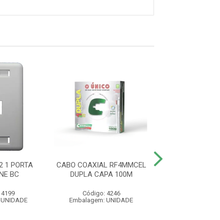
2 1 PORTA
CABO COAXIAL RF4MMCEL
ESPELHO 4X2 2
NE BC
DUPLA CAPA 100M
KEYSTONE
 4199
Código: 4246
Código: 41
 UNIDADE
Embalagem: UNIDADE
Embalagem: U