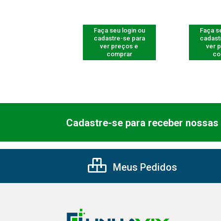
 seu login ou
Faça seu login ou
Faça se
astre-se para
cadastre-se para
cadast
er preços e
ver preços e
ver 
comprar
comprar
co
Cadastre-se para receber nossas 
Meus Pedidos