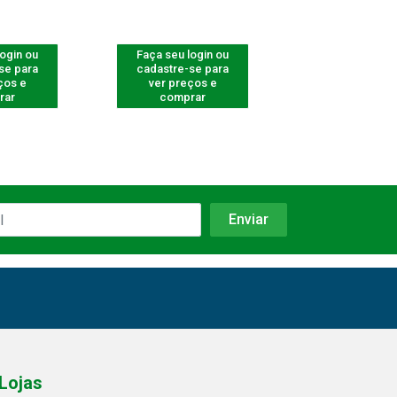
login ou
Faça seu login ou
Faça seu log
se para
cadastre-se para
cadastre-se 
ços e
ver preços e
ver preços
rar
comprar
comprar
Lojas