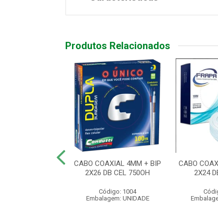
Produtos Relacionados
O 4X2 2 PORTAS
CABO COAXIAL 4MM + BIP
CABO COAX
YSTONE BC
2X26 DB CEL 750OH
2X24 D
ódigo: 4198
Código: 1004
Códi
agem: UNIDADE
Embalagem: UNIDADE
Embalag