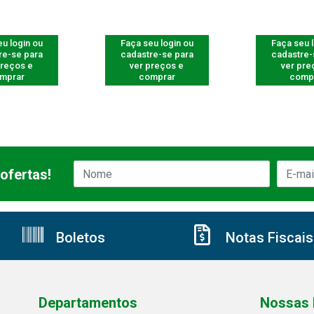
u login ou
Faça seu login ou
Faça seu 
re-se para
cadastre-se para
cadastre-
preços e
ver preços e
ver pre
mprar
comprar
comp
ofertas!
Boletos
Notas Fiscais
Departamentos
Nossas 