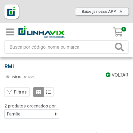
Baixe já nosso APP
0
RML
VOLTAR
INÍCIO
RML
Filtros
2 produtos ordenados por: