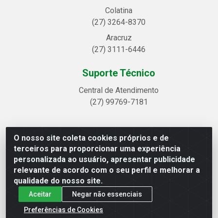
Colatina
(27) 3264-8370
Aracruz
(27) 3111-6446
Suporte Técnico
Central de Atendimento
(27) 99769-7181
O nosso site coleta cookies próprios e de
Linhavix Distribuidora LTDA - Avenida Alegre, 2521 -
terceiros para proporcionar uma experiência
Quadra314 Lote 05 e 07 - Shell, Linhares/ES - CEP 29.901-605
personalizada ao usuário, apresentar publicidade
- CNPJ 20.857.514/0001-75
relevante de acordo com o seu perfil e melhorar a
qualidade do nosso site.
Aceitar
Negar não essenciais
Preferências de Cookies