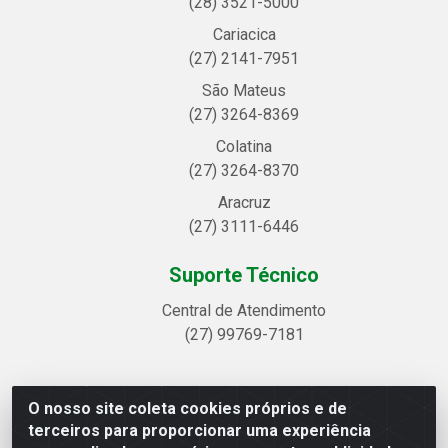
(28) 3521-5000
Cariacica
(27) 2141-7951
São Mateus
(27) 3264-8369
Colatina
(27) 3264-8370
Aracruz
(27) 3111-6446
Suporte Técnico
Central de Atendimento
(27) 99769-7181
O nosso site coleta cookies próprios e de
Linhavix Distribuidora LTDA - Avenida Alegre, 2521 -
terceiros para proporcionar uma experiência
Quadra314 Lote 05 e 07 - Shell, Linhares/ES - CEP