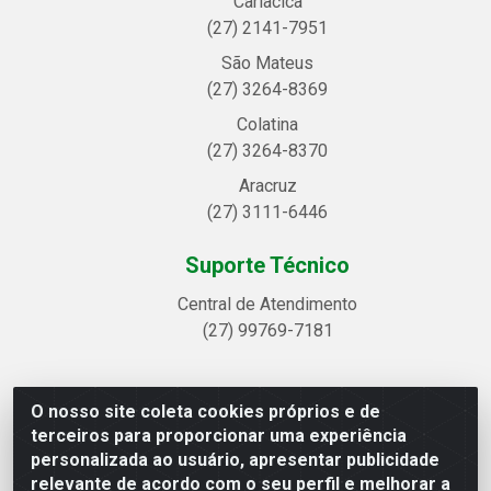
Cariacica
(27) 2141-7951
São Mateus
(27) 3264-8369
Colatina
(27) 3264-8370
Aracruz
(27) 3111-6446
Suporte Técnico
Central de Atendimento
(27) 99769-7181
O nosso site coleta cookies próprios e de
Linhavix Distribuidora LTDA - Avenida Alegre, 2521 -
terceiros para proporcionar uma experiência
Quadra314 Lote 05 e 07 - Shell, Linhares/ES - CEP 29.901-605
personalizada ao usuário, apresentar publicidade
- CNPJ 20.857.514/0001-75
relevante de acordo com o seu perfil e melhorar a