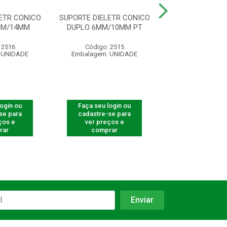
ETR CONICO
SUPORTE DIELETR CONICO
SUPORTE DM C/ 
MM/14MM
DUPLO 6MM/10MM PT
4 ROLDANA P
 2516
Código: 2515
Código: 25
 UNIDADE
Embalagem: UNIDADE
Embalagem: U
login ou
Faça seu login ou
Faça seu log
se para
cadastre-se para
cadastre-se 
ços e
ver preços e
ver preços
rar
comprar
comprar