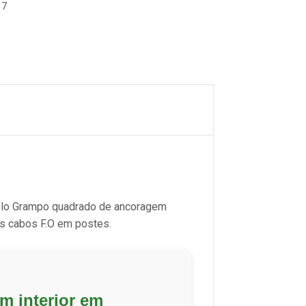
17
duplo Grampo quadrado de ancoragem
is cabos F.O em postes.
om interior em