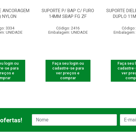
E ANCORAGEM
SUPORTE P/ BAP C/ FURO
SUPORTE DIEL
I) NYLON
14MM SBAP FG ZF
DUPLO 11
go: 3334
Código: 2416
Código:
em: UNIDADE
Embalagem: UNIDADE
Embalagem:
u login ou
Faça seu login ou
Faça seu 
re-se para
cadastre-se para
cadastre-
preços e
ver preços e
ver pre
mprar
comprar
comp
ofertas!