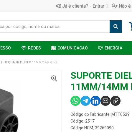
|
Já é cliente? - Entrar
Não é 
CESSO
REDES
COMUNICACAO
ENERGIA
ELETR QUADR DUPLO 11MM/14MM PT
SUPORTE DIE
11MM/14MM 
Código do Fabricante: MTT0529
Código: 2517
Código NCM: 39269090