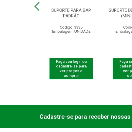
 DM C/ ISOLADOR
SUPORTE PARA BAP
SUPORTE D
DANA PLASTIC
PADRÃO
(MIN
ódigo: 2512
Código: 3335
Códi
agem: UNIDADE
Embalagem: UNIDADE
Embalag
 seu login ou
Faça seu login ou
Faça se
astre-se para
cadastre-se para
cadast
er preços e
ver preços e
ver 
comprar
comprar
co
Cadastre-se para receber nossas 