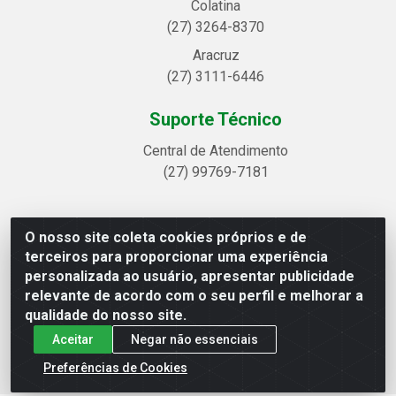
Colatina
(27) 3264-8370
Aracruz
(27) 3111-6446
Suporte Técnico
Central de Atendimento
(27) 99769-7181
O nosso site coleta cookies próprios e de
Linhavix Distribuidora LTDA - Avenida Alegre, 2521 -
terceiros para proporcionar uma experiência
Quadra314 Lote 05 e 07 - Shell, Linhares/ES - CEP 29.901-605
personalizada ao usuário, apresentar publicidade
- CNPJ 20.857.514/0001-75
relevante de acordo com o seu perfil e melhorar a
qualidade do nosso site.
Aceitar
Negar não essenciais
Preferências de Cookies