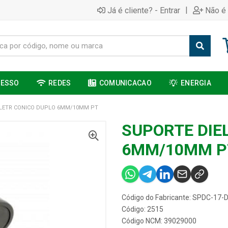
|
Já é cliente? - Entrar
Não é 
CESSO
REDES
COMUNICACAO
ENERGIA
ELETR CONICO DUPLO 6MM/10MM PT
SUPORTE DIE
6MM/10MM P
Código do Fabricante: SPDC-17
Código: 2515
Código NCM: 39029000