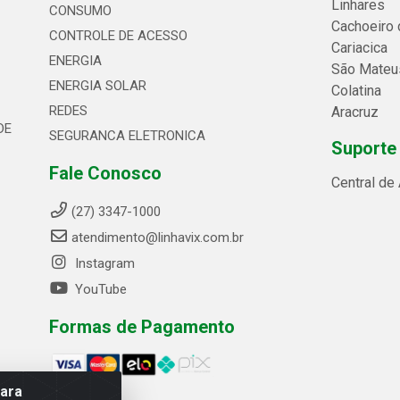
Linhares
CONSUMO
Cachoeiro 
CONTROLE DE ACESSO
Cariacica
ENERGIA
São Mateu
ENERGIA SOLAR
Colatina
REDES
Aracruz
DE
SEGURANCA ELETRONICA
Suporte
Fale Conosco
Central de
(27) 3347-1000
atendimento@linhavix.com.br
Instagram
YouTube
Formas de Pagamento
para