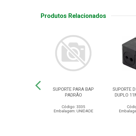
Produtos Relacionados
 DM C/ ISOLADOR
SUPORTE PARA BAP
SUPORTE D
DANA PLASTIC
PADRÃO
DUPLO 11
ódigo: 2512
Código: 3335
Códi
agem: UNIDADE
Embalagem: UNIDADE
Embalag