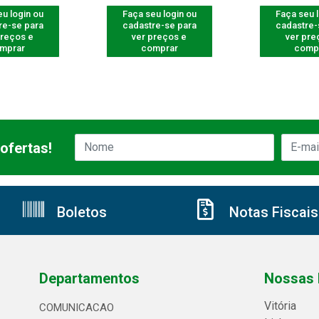
u login ou
Faça seu login ou
Faça seu 
re-se para
cadastre-se para
cadastre-
preços e
ver preços e
ver pre
mprar
comprar
comp
ofertas!
Boletos
Notas Fiscais
Departamentos
Nossas 
Vitória
COMUNICACAO