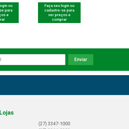
login ou
Faça seu login ou
Faça seu log
se para
cadastre-se para
cadastre-se 
ços e
ver preços e
ver preços
rar
comprar
comprar
Lojas
(27) 3347-1000