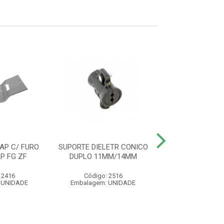
AP C/ FURO
SUPORTE DIELETR CONICO
SUPORTE DM C/ 
P FG ZF
DUPLO 11MM/14MM
4 ROLDANA P
 2416
Código: 2516
Código: 25
 UNIDADE
Embalagem: UNIDADE
Embalagem: U