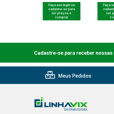
 seu login ou
Faça seu login ou
Faça se
astre-se para
cadastre-se para
cadast
er preços e
ver preços e
ver 
comprar
comprar
co
Cadastre-se para receber nossas 
Meus Pedidos