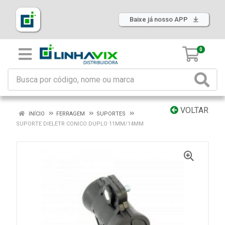
Baixe já nosso APP
0
VOLTAR
INÍCIO
FERRAGEM
SUPORTES
SUPORTE DIELETR CONICO DUPLO 11MM/14MM