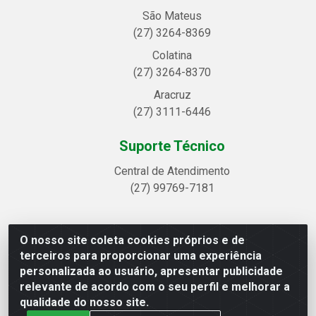
São Mateus
(27) 3264-8369
Colatina
(27) 3264-8370
Aracruz
(27) 3111-6446
Suporte Técnico
Central de Atendimento
(27) 99769-7181
O nosso site coleta cookies próprios e de
Linhavix Distribuidora LTDA - Avenida Alegre, 2521 -
terceiros para proporcionar uma experiência
Quadra314 Lote 05 e 07 - Shell, Linhares/ES - CEP
personalizada ao usuário, apresentar publicidade
29.901-605 - CNPJ 20.857.514/0001-75
relevante de acordo com o seu perfil e melhorar a
qualidade do nosso site.