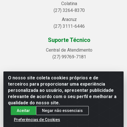
Colatina
(27) 3264-8370
Aracruz
(27) 3111-6446
Suporte Técnico
Central de Atendimento
(27) 99769-7181
O nosso site coleta cookies próprios e de
Linhavix Distribuidora LTDA - Avenida Alegre, 2521 -
terceiros para proporcionar uma experiência
Quadra314 Lote 05 e 07 - Shell, Linhares/ES - CEP
personalizada ao usuário, apresentar publicidade
29.901-605 - CNPJ 20.857.514/0001-75
relevante de acordo com o seu perfil e melhorar a
qualidade do nosso site.
Aceitar
Negar não essenciais
Preferências de Cookies