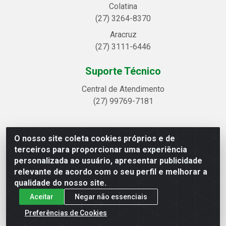
Colatina
(27) 3264-8370
Aracruz
(27) 3111-6446
Suporte Técnico
Central de Atendimento
(27) 99769-7181
O nosso site coleta cookies próprios e de
Linhavix Distribuidora LTDA - Avenida Alegre, 2521 -
terceiros para proporcionar uma experiência
Quadra314 Lote 05 e 07 - Shell, Linhares/ES - CEP
personalizada ao usuário, apresentar publicidade
29.901-605 - CNPJ 20.857.514/0001-75
relevante de acordo com o seu perfil e melhorar a
qualidade do nosso site.
Aceitar
Negar não essenciais
Preferências de Cookies