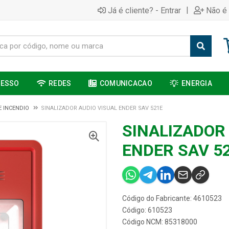
|
Já é cliente? - Entrar
Não é 
CESSO
REDES
COMUNICACAO
ENERGIA
E INCENDIO
SINALIZADOR AUDIO VISUAL ENDER SAV 521E
SINALIZADOR
ENDER SAV 5
Código do Fabricante: 4610523
Código: 610523
Código NCM: 85318000