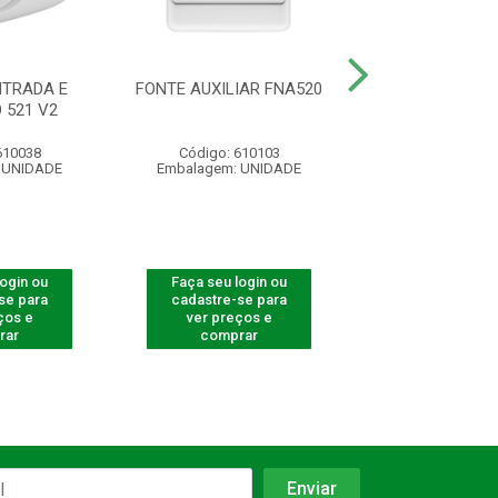
TRADA E
FONTE AUXILIAR FNA520
MODULO DE ZO
 521 V2
521 V2
610038
Código: 610103
Código: 610
 UNIDADE
Embalagem: UNIDADE
Embalagem: U
login ou
Faça seu login ou
Faça seu log
se para
cadastre-se para
cadastre-se 
ços e
ver preços e
ver preços
rar
comprar
comprar