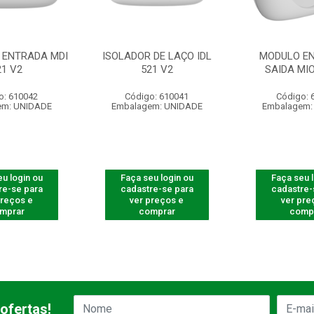
 ENTRADA MDI
ISOLADOR DE LAÇO IDL
MODULO EN
21 V2
521 V2
SAIDA MIO
o: 610042
Código: 610041
Código: 
em: UNIDADE
Embalagem: UNIDADE
Embalagem:
u login ou
Faça seu login ou
Faça seu 
re-se para
cadastre-se para
cadastre-
preços e
ver preços e
ver pre
mprar
comprar
comp
ofertas!