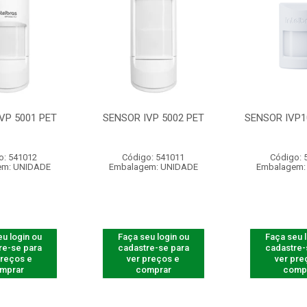
VP 5001 PET
SENSOR IVP 5002 PET
SENSOR IVP1
o: 541012
Código: 541011
Código: 
em: UNIDADE
Embalagem: UNIDADE
Embalagem:
u login ou
Faça seu login ou
Faça seu 
re-se para
cadastre-se para
cadastre-
preços e
ver preços e
ver pre
mprar
comprar
comp