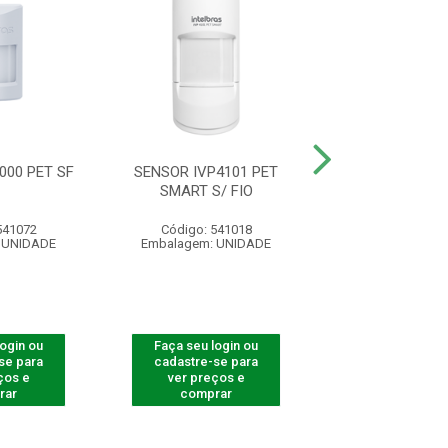
000 PET SF
SENSOR IVP4101 PET
SENSOR IVP 1
SMART S/ FIO
541072
Código: 541018
Código: 541
 UNIDADE
Embalagem: UNIDADE
Embalagem: U
login ou
Faça seu login ou
Faça seu log
se para
cadastre-se para
cadastre-se 
ços e
ver preços e
ver preços
rar
comprar
comprar