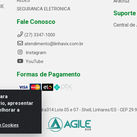
REDES
Aracruz
DE
SEGURANCA ELETRONICA
Suporte
Fale Conosco
Central de
(27) 3347-1000
atendimento@linhavix.com.br
Instagram
YouTube
Formas de Pagamento
para
io, apresentar
elhorar a
ida Alegre, 2521 - Quadra314 Lote 05 e 07 - Shell, Linhares/ES - CEP 2
e Cookies