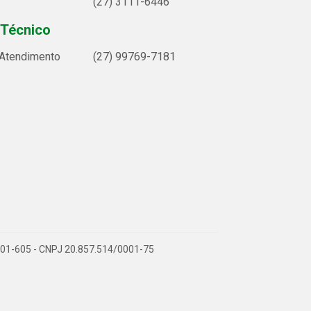
(27) 3111-6446
 Técnico
 Atendimento
(27) 99769-7181
9.901-605 - CNPJ 20.857.514/0001-75