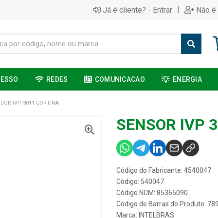
|
Já é cliente? - Entrar
Não é 
CESSO
REDES
COMUNICACAO
ENERGIA
SOR IVP 3011 CORTINA
SENSOR IVP 
Código do Fabricante: 4540047
Código: 540047
Código NCM: 85365090
Código de Barras do Produto: 7
Marca:
INTELBRAS