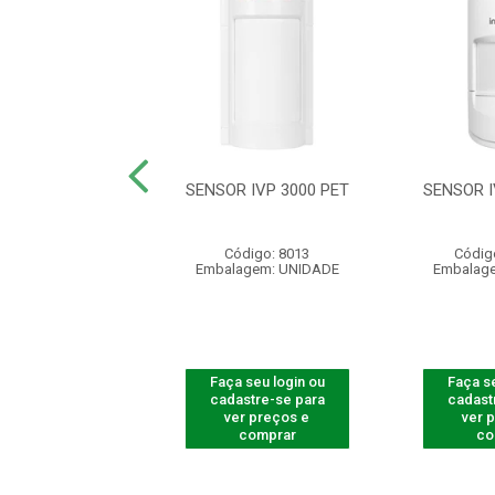
 IVP 1000 PET
SENSOR IVP 3000 PET
SENSOR I
digo: 541071
Código: 8013
Códig
agem: UNIDADE
Embalagem: UNIDADE
Embalag
 seu login ou
Faça seu login ou
Faça se
astre-se para
cadastre-se para
cadast
er preços e
ver preços e
ver 
comprar
comprar
co