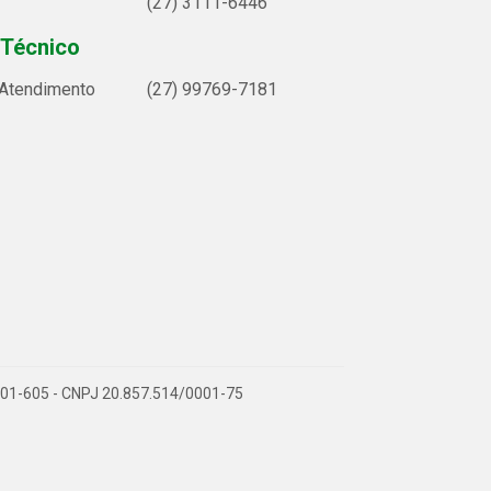
(27) 3111-6446
 Técnico
 Atendimento
(27) 99769-7181
9.901-605 - CNPJ 20.857.514/0001-75