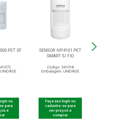
000 PET SF
SENSOR IVP4101 PET
SENSOR IVP 1
SMART S/ FIO
541072
Código: 541018
Código: 541
 UNIDADE
Embalagem: UNIDADE
Embalagem: U
login ou
Faça seu login ou
Faça seu log
se para
cadastre-se para
cadastre-se 
ços e
ver preços e
ver preços
rar
comprar
comprar