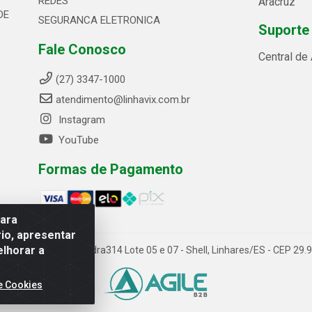
REDES
Aracruz
DE
SEGURANCA ELETRONICA
Suporte
Fale Conosco
Central de
(27) 3347-1000
atendimento@linhavix.com.br
Instagram
YouTube
Formas de Pagamento
para
io, apresentar
elhorar a
ida Alegre, 2521 - Quadra314 Lote 05 e 07 - Shell, Linhares/ES - CEP 2
e Cookies