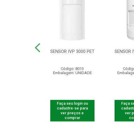
 IVP 1000 PET
SENSOR IVP 3000 PET
SENSOR I
digo: 541071
Código: 8013
Códig
agem: UNIDADE
Embalagem: UNIDADE
Embalag
 seu login ou
Faça seu login ou
Faça se
astre-se para
cadastre-se para
cadast
er preços e
ver preços e
ver 
comprar
comprar
co