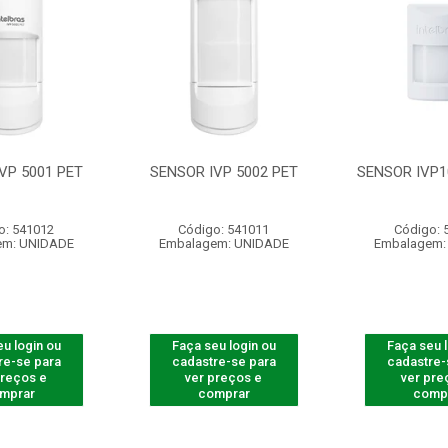
VP 5001 PET
SENSOR IVP 5002 PET
SENSOR IVP1
o: 541012
Código: 541011
Código: 
em: UNIDADE
Embalagem: UNIDADE
Embalagem:
u login ou
Faça seu login ou
Faça seu 
re-se para
cadastre-se para
cadastre-
preços e
ver preços e
ver pre
mprar
comprar
comp