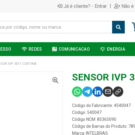
|
Já é cliente? - Entrar
Não é 
CESSO
REDES
COMUNICACAO
ENERGIA
SOR IVP 3011 CORTINA
SENSOR IVP 
Código do Fabricante: 4540047
Código: 540047
Código NCM: 85365090
Código de Barras do Produto: 7
Marca:
INTELBRAS